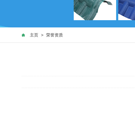
主页
>
荣誉资质