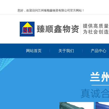
您好，欢迎访问兰州臻顺鑫物资有限公司官方网站！
网站首页
关于我们
产品中心