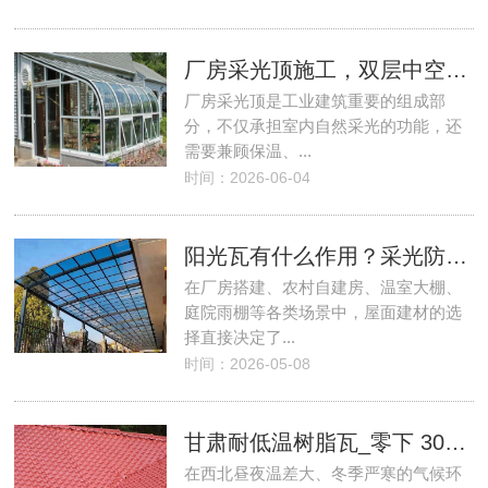
厂房采光顶施工，双层中空耐力板性能优势！
厂房采光顶是工业建筑重要的组成部
分，不仅承担室内自然采光的功能，还
需要兼顾保温、...
时间：2026-06-04
阳光瓦有什么作用？采光防雨防腐隔热一应俱全！
在厂房搭建、农村自建房、温室大棚、
庭院雨棚等各类场景中，屋面建材的选
择直接决定了...
时间：2026-05-08
甘肃耐低温树脂瓦_零下 30℃不脆裂_北方专用！
在西北昼夜温差大、冬季严寒的气候环