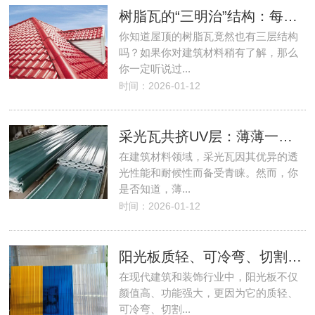
树脂瓦的“三明治”结构：每一层都在“负重前行”！
你知道屋顶的树脂瓦竟然也有三层结构
吗？如果你对建筑材料稍有了解，那么
你一定听说过...
时间：2026-01-12
采光瓦共挤UV层：薄薄一层，决定寿命！
在建筑材料领域，采光瓦因其优异的透
光性能和耐候性而备受青睐。然而，你
是否知道，薄...
时间：2026-01-12
阳光板质轻、可冷弯、切割容易，施工便捷！
在现代建筑和装饰行业中，阳光板不仅
颜值高、功能强大，更因为它的质轻、
可冷弯、切割...