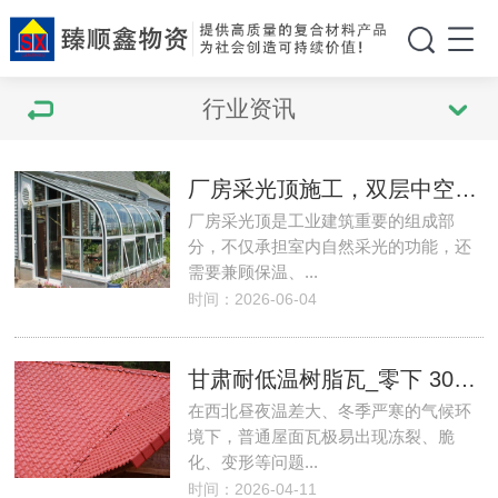
行业资讯
厂房采光顶施工，双层中空耐力板性能优势！
厂房采光顶是工业建筑重要的组成部
分，不仅承担室内自然采光的功能，还
需要兼顾保温、...
时间：2026-06-04
甘肃耐低温树脂瓦_零下 30℃不脆裂_北方专用！
在西北昼夜温差大、冬季严寒的气候环
境下，普通屋面瓦极易出现冻裂、脆
化、变形等问题...
时间：2026-04-11